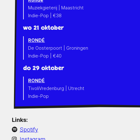
Muziekgieterij | Maastricht
Indie-Pop | €38
wo 21 oktober
RONDÉ
De Oosterpoort | Groningen
Indie-Pop | €40
do 29 oktober
RONDÉ
TivoliVredenburg | Utrecht
Indie-Pop
Links:
Spotify
Instagram