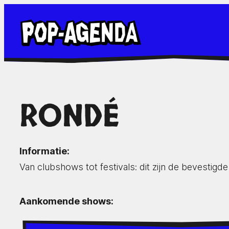
Ga
naar
de
inhoud
RONDÉ
Informatie:
Van clubshows tot festivals: dit zijn de bevesti
Aankomende shows: