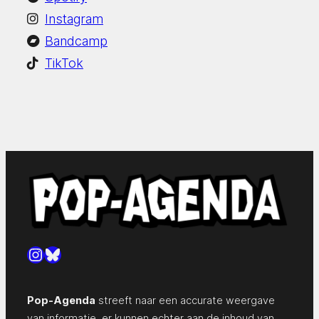
Instagram
Bandcamp
TikTok
Instagram
Bluesky
Pop-Agenda
streeft naar een accurate weergave
van informatie, er kunnen echter aan de inhoud van