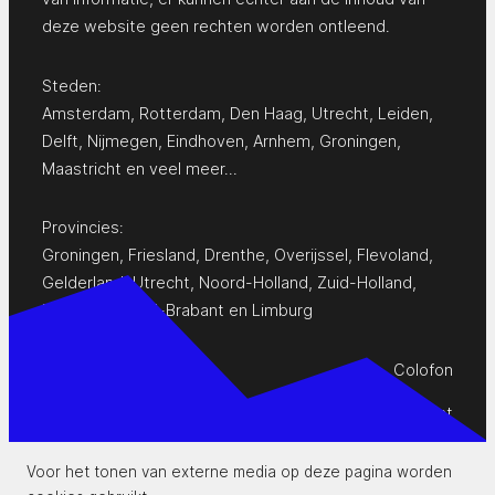
deze website geen rechten worden ontleend.
Steden:
Amsterdam
,
Rotterdam
,
Den Haag
,
Utrecht
,
Leiden
,
Delft
,
Nijmegen
,
Eindhoven
,
Arnhem
,
Groningen
,
Maastricht
en
veel meer…
Provincies:
Groningen
,
Friesland
,
Drenthe
,
Overijssel
,
Flevoland
,
Gelderland
,
Utrecht
,
Noord-Holland
,
Zuid-Holland
,
Zeeland
,
Noord-Brabant
en
Limburg
Colofon
Privacy Statement
Contact
Voor het tonen van externe media op deze pagina worden