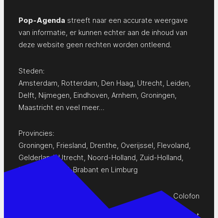
Pop-Agenda
streeft naar een accurate weergave
van informatie, er kunnen echter aan de inhoud van
deze website geen rechten worden ontleend.
Steden:
Amsterdam
,
Rotterdam
,
Den Haag
,
Utrecht
,
Leiden
,
Delft
,
Nijmegen
,
Eindhoven
,
Arnhem
,
Groningen
,
Maastricht
en
veel meer…
Provincies:
Groningen
,
Friesland
,
Drenthe
,
Overijssel
,
Flevoland
,
Gelderland
,
Utrecht
,
Noord-Holland
,
Zuid-Holland
,
Zeeland
,
Noord-Brabant
en
Limburg
Colofon
Privacy Statement