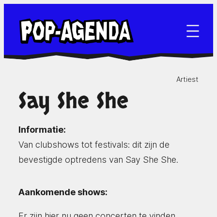
Ga
naar
de
inhoud
Artiest
Say She She
Informatie:
Van clubshows tot festivals: dit zijn de
bevestigde optredens van Say She She.
Aankomende shows:
Er zijn hier nu geen concerten te vinden.