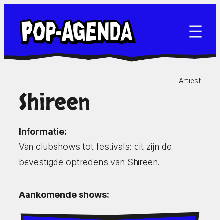
Ga
naar
de
inhoud
Artiest
Shireen
Informatie:
Van clubshows tot festivals: dit zijn de
bevestigde optredens van Shireen.
Aankomende shows: