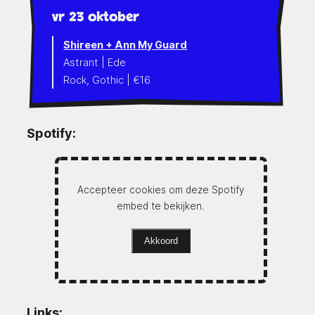
vr 23 oktober
Shireen + Ann My Guard
Astrant | Ede
Rock, Gothic | €16
Spotify:
Accepteer cookies om deze Spotify
embed te bekijken.
Akkoord
Links: