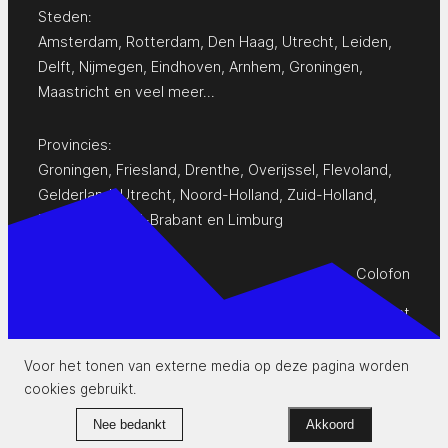
Steden:
Amsterdam
,
Rotterdam
,
Den Haag
,
Utrecht
,
Leiden
,
Delft
,
Nijmegen
,
Eindhoven
,
Arnhem
,
Groningen
,
Maastricht
en
veel meer…
Provincies:
Groningen
,
Friesland
,
Drenthe
,
Overijssel
,
Flevoland
,
Gelderland
,
Utrecht
,
Noord-Holland
,
Zuid-Holland
,
Zeeland
,
Noord-Brabant
en
Limburg
Colofon
Privacy Statement
Contact
Voor het tonen van externe media op deze pagina worden
cookies gebruikt.
www.pop-agenda.nl
Nee bedankt
Akkoord