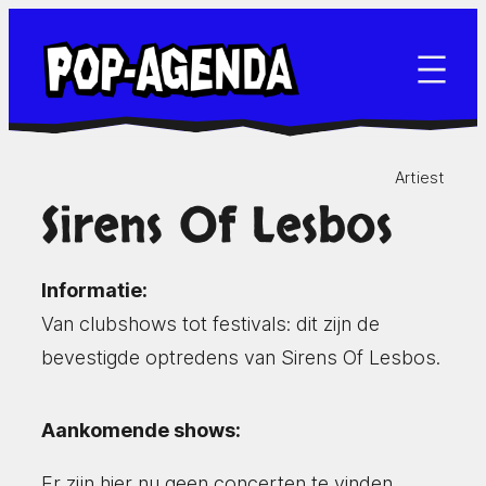
Ga
naar
de
inhoud
Artiest
Sirens Of Lesbos
Informatie:
Van clubshows tot festivals: dit zijn de
bevestigde optredens van Sirens Of Lesbos.
Aankomende shows:
Er zijn hier nu geen concerten te vinden.