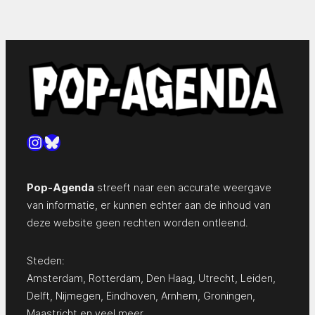
Instagram
Bluesky
Pop-Agenda
streeft naar een accurate weergave
van informatie, er kunnen echter aan de inhoud van
deze website geen rechten worden ontleend.
Steden:
Amsterdam
,
Rotterdam
,
Den Haag
,
Utrecht
,
Leiden
,
Delft
,
Nijmegen
,
Eindhoven
,
Arnhem
,
Groningen
,
Maastricht
en
veel meer…