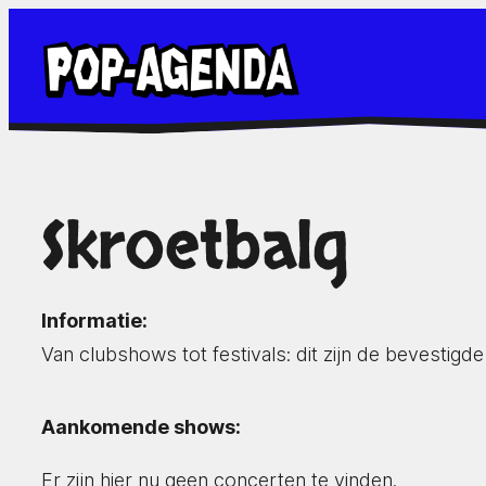
Ga
naar
de
inhoud
Skroetbalg
Informatie:
Van clubshows tot festivals: dit zijn de bevestig
Aankomende shows:
Er zijn hier nu geen concerten te vinden.