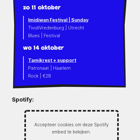
zo 11 oktober
Imidiwan Festival | Sunday
TivoliVredenburg | Utrecht
Blues | Festival
wo 14 oktober
Tamikrest + support
Patronaat | Haarlem
Rock | €28
Spotify:
Accepteer cookies om deze Spotify
embed te bekijken.