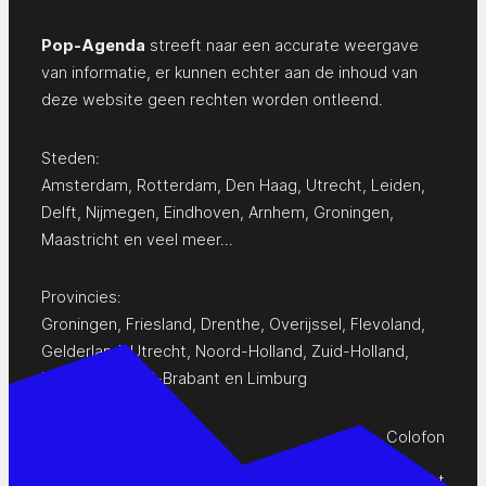
Pop-Agenda
streeft naar een accurate weergave
van informatie, er kunnen echter aan de inhoud van
deze website geen rechten worden ontleend.
Steden:
Amsterdam
,
Rotterdam
,
Den Haag
,
Utrecht
,
Leiden
,
Delft
,
Nijmegen
,
Eindhoven
,
Arnhem
,
Groningen
,
Maastricht
en
veel meer…
Provincies:
Groningen
,
Friesland
,
Drenthe
,
Overijssel
,
Flevoland
,
Gelderland
,
Utrecht
,
Noord-Holland
,
Zuid-Holland
,
Zeeland
,
Noord-Brabant
en
Limburg
Colofon
Privacy Statement