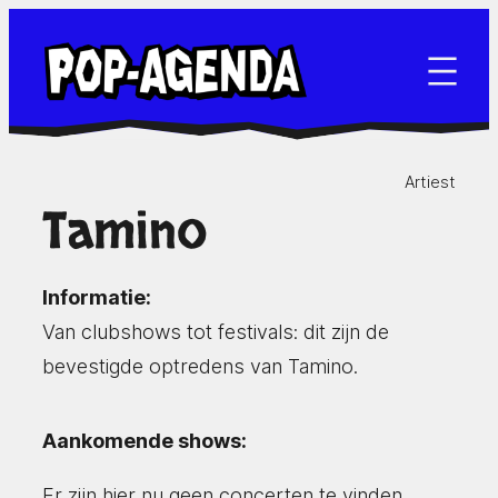
Ga
naar
de
inhoud
Artiest
Tamino
Informatie:
Van clubshows tot festivals: dit zijn de
bevestigde optredens van Tamino.
Aankomende shows:
Er zijn hier nu geen concerten te vinden.