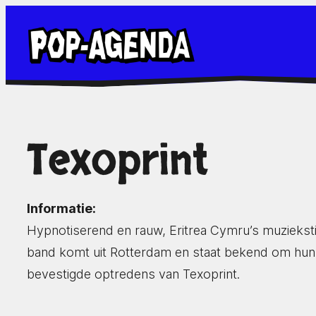
Ga
naar
de
inhoud
Texoprint
Informatie:
Hypnotiserend en rauw, Eritrea Cymru’s muzieksti
band komt uit Rotterdam en staat bekend om hun int
bevestigde optredens van Texoprint.