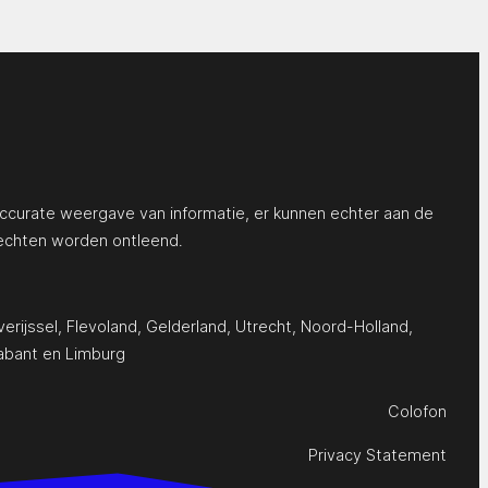
ccurate weergave van informatie, er kunnen echter aan de
echten worden ontleend.
erijssel
,
Flevoland
,
Gelderland
,
Utrecht
,
Noord-Holland
,
abant
en
Limburg
Colofon
Privacy Statement