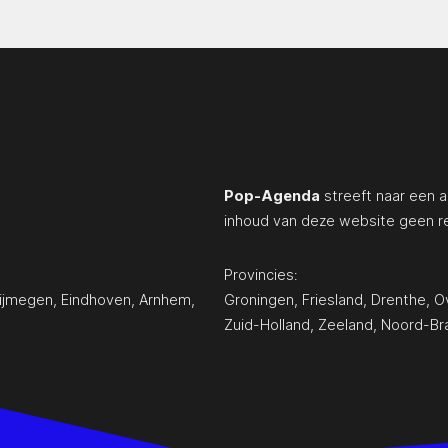
Pop-Agenda
streeft naar een a
inhoud van deze website geen r
Provincies:
ijmegen
,
Eindhoven
,
Arnhem
,
Groningen
,
Friesland
,
Drenthe
,
Ov
Zuid-Holland
,
Zeeland
,
Noord-Br