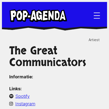
Ga
naar
de
inhoud
Artiest
The Great
Communicators
Informatie:
Links:
Spotify
Instagram