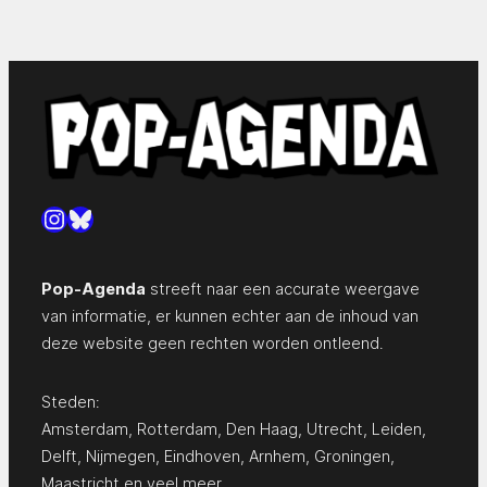
Instagram
Bluesky
Pop-Agenda
streeft naar een accurate weergave
van informatie, er kunnen echter aan de inhoud van
deze website geen rechten worden ontleend.
Steden:
Amsterdam
,
Rotterdam
,
Den Haag
,
Utrecht
,
Leiden
,
Delft
,
Nijmegen
,
Eindhoven
,
Arnhem
,
Groningen
,
Maastricht
en
veel meer…