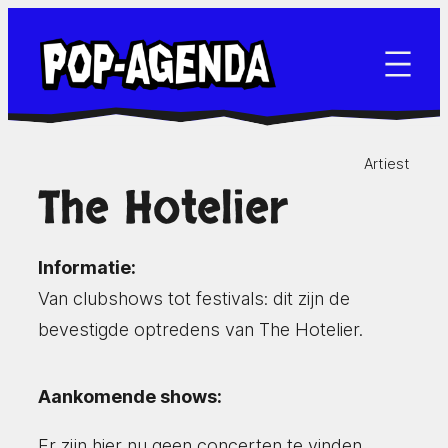
Ga
naar
de
inhoud
Artiest
The Hotelier
Informatie:
Van clubshows tot festivals: dit zijn de
bevestigde optredens van The Hotelier.
Aankomende shows:
Er zijn hier nu geen concerten te vinden.