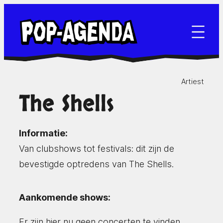
Ga
naar
de
inhoud
Artiest
The Shells
Informatie:
Van clubshows tot festivals: dit zijn de
bevestigde optredens van The Shells.
Aankomende shows:
Er zijn hier nu geen concerten te vinden.