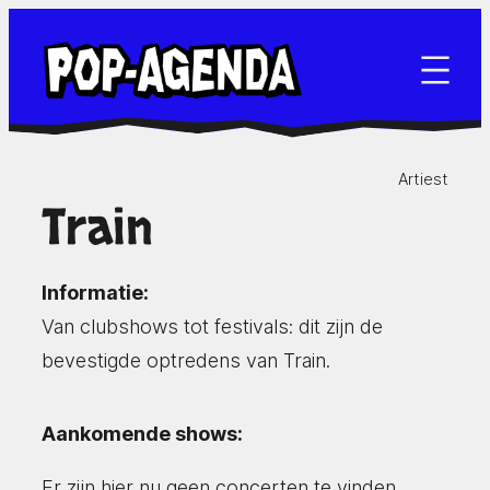
Ga
naar
de
inhoud
Artiest
Train
Informatie:
Van clubshows tot festivals: dit zijn de
bevestigde optredens van Train.
Aankomende shows:
Er zijn hier nu geen concerten te vinden.