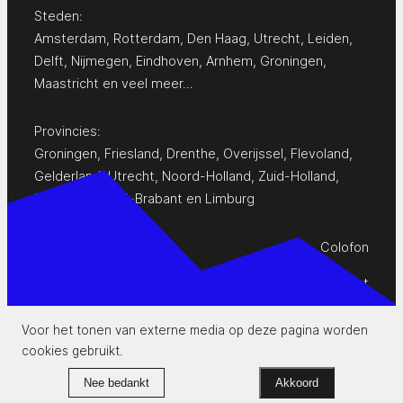
Steden:
Amsterdam
,
Rotterdam
,
Den Haag
,
Utrecht
,
Leiden
,
Delft
,
Nijmegen
,
Eindhoven
,
Arnhem
,
Groningen
,
Maastricht
en
veel meer…
Provincies:
Groningen
,
Friesland
,
Drenthe
,
Overijssel
,
Flevoland
,
Gelderland
,
Utrecht
,
Noord-Holland
,
Zuid-Holland
,
Zeeland
,
Noord-Brabant
en
Limburg
Colofon
Privacy Statement
Contact
Voor het tonen van externe media op deze pagina worden
cookies gebruikt.
www.pop-agenda.nl
Nee bedankt
Akkoord