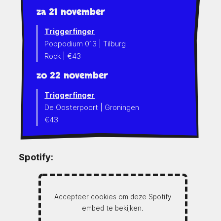
za 21 november
Triggerfinger
Poppodium 013 | Tilburg
Rock | €43
zo 22 november
Triggerfinger
De Oosterpoort | Groningen
€43
Spotify:
Accepteer cookies om deze Spotify
embed te bekijken.