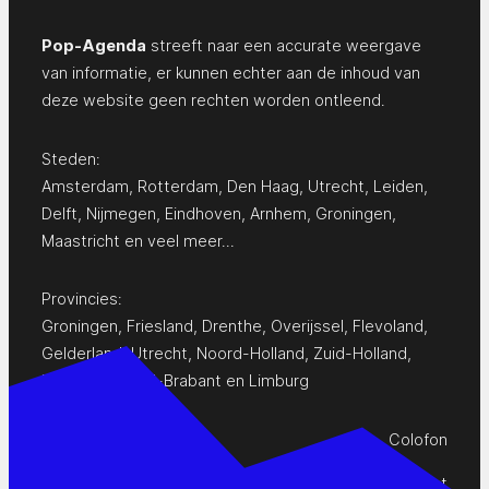
Pop-Agenda
streeft naar een accurate weergave
van informatie, er kunnen echter aan de inhoud van
deze website geen rechten worden ontleend.
Steden:
Amsterdam
,
Rotterdam
,
Den Haag
,
Utrecht
,
Leiden
,
Delft
,
Nijmegen
,
Eindhoven
,
Arnhem
,
Groningen
,
Maastricht
en
veel meer…
Provincies:
Groningen
,
Friesland
,
Drenthe
,
Overijssel
,
Flevoland
,
Gelderland
,
Utrecht
,
Noord-Holland
,
Zuid-Holland
,
Zeeland
,
Noord-Brabant
en
Limburg
Colofon
Privacy Statement