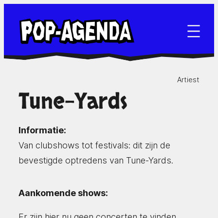
Ga
naar
de
inhoud
Artiest
Tune-Yards
Informatie:
Van clubshows tot festivals: dit zijn de
bevestigde optredens van Tune-Yards.
Aankomende shows:
Er zijn hier nu geen concerten te vinden.