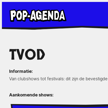
Ga
naar
de
inhoud
TVOD
Informatie:
Van clubshows tot festivals: dit zijn de bevestig
Aankomende shows: