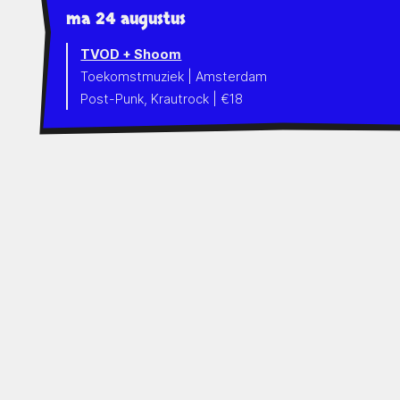
ma 24 augustus
TVOD + Shoom
Toekomstmuziek | Amsterdam
Post-Punk, Krautrock | €18