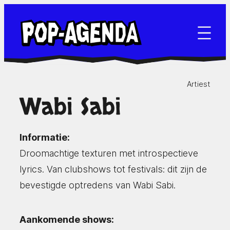
Ga
naar
de
inhoud
Artiest
Wabi Sabi
Informatie:
Droomachtige texturen met introspectieve
lyrics. Van clubshows tot festivals: dit zijn de
bevestigde optredens van Wabi Sabi.
Aankomende shows: