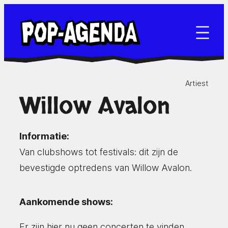
Ga
naar
de
inhoud
Artiest
Willow Avalon
Informatie:
Van clubshows tot festivals: dit zijn de
bevestigde optredens van Willow Avalon.
Aankomende shows:
Er zijn hier nu geen concerten te vinden.