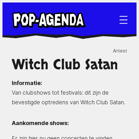
Ga
naar
de
inhoud
Artiest
Witch Club Satan
Informatie:
Van clubshows tot festivals: dit zijn de
bevestigde optredens van Witch Club Satan.
Aankomende shows:
Er zijn hier nu geen concerten te vinden.