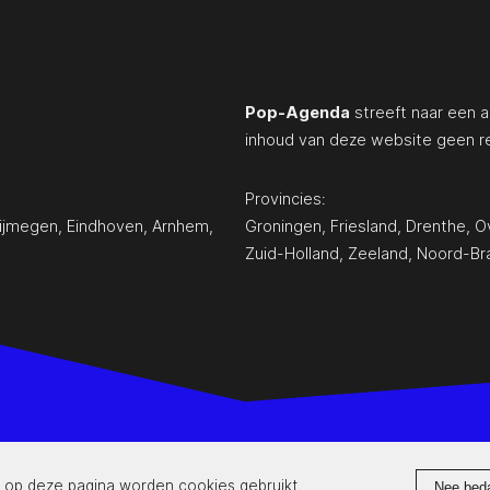
Pop-Agenda
streeft naar een a
inhoud van deze website geen r
Provincies:
ijmegen
,
Eindhoven
,
Arnhem
,
Groningen
,
Friesland
,
Drenthe
,
Ov
Zuid-Holland
,
Zeeland
,
Noord-Br
www.pop-agenda.nl
 op deze pagina worden cookies gebruikt.
Nee bed