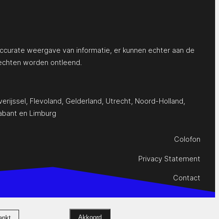
ccurate weergave van informatie, er kunnen echter aan de
echten worden ontleend.
erijssel
,
Flevoland
,
Gelderland
,
Utrecht
,
Noord-Holland
,
abant
en
Limburg
Colofon
Privacy Statement
Contact
Akkoord
ankt