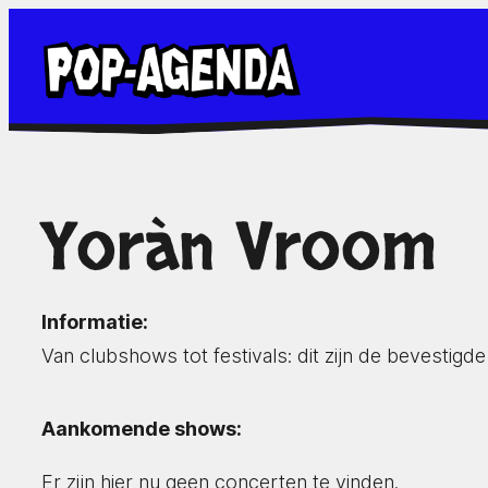
Ga
naar
de
inhoud
Yoràn Vroom
Informatie:
Van clubshows tot festivals: dit zijn de bevestig
Aankomende shows:
Er zijn hier nu geen concerten te vinden.