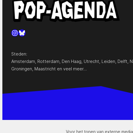
Instagram
Bluesky
Steden:
Amsterdam
,
Rotterdam
,
Den Haag
,
Utrecht
,
Leiden
,
Delft
,
N
Groningen
,
Maastricht
en
veel meer…
Voor het tonen van externe media