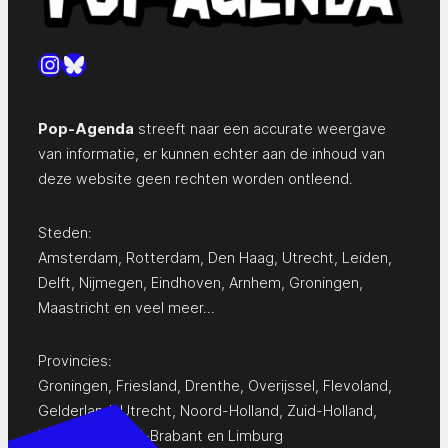
Instagram
Bluesky
Pop-Agenda
streeft naar een accurate weergave
van informatie, er kunnen echter aan de inhoud van
deze website geen rechten worden ontleend.
Steden:
Amsterdam
,
Rotterdam
,
Den Haag
,
Utrecht
,
Leiden
,
Delft
,
Nijmegen
,
Eindhoven
,
Arnhem
,
Groningen
,
Maastricht
en
veel meer…
Provincies:
Groningen
,
Friesland
,
Drenthe
,
Overijssel
,
Flevoland
,
Gelderland
,
Utrecht
,
Noord-Holland
,
Zuid-Holland
,
Zeeland
,
Noord-Brabant
en
Limburg