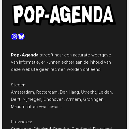
Instagram
Bluesky
Pop-Agenda
streeft naar een accurate weergave
van informatie, er kunnen echter aan de inhoud van
deze website geen rechten worden ontleend.
Steden:
Amsterdam
,
Rotterdam
,
Den Haag
,
Utrecht
,
Leiden
,
Delft
,
Nijmegen
,
Eindhoven
,
Arnhem
,
Groningen
,
Maastricht
en
veel meer…
Provincies:
Groningen
,
Friesland
,
Drenthe
,
Overijssel
,
Flevoland
,