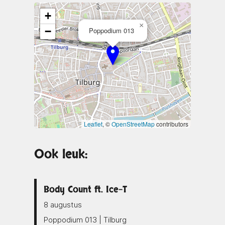
+
×
−
Poppodium 013
Leaflet
, ©
OpenStreetMap
contributors
Ook leuk:
Body Count ft. Ice-T
8 augustus
Poppodium 013 | Tilburg