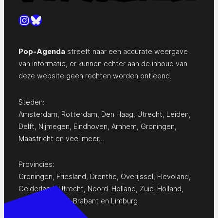
Instagram
Bluesky
Pop-Agenda
streeft naar een accurate weergave
van informatie, er kunnen echter aan de inhoud van
deze website geen rechten worden ontleend.
Steden:
Amsterdam
,
Rotterdam
,
Den Haag
,
Utrecht
,
Leiden
,
Delft
,
Nijmegen
,
Eindhoven
,
Arnhem
,
Groningen
,
Maastricht
en
veel meer…
Provincies:
Groningen
,
Friesland
,
Drenthe
,
Overijssel
,
Flevoland
,
Gelderland
,
Utrecht
,
Noord-Holland
,
Zuid-Holland
,
Zeeland
,
Noord-Brabant
en
Limburg