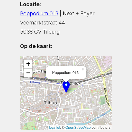
Locatie:
Poppodium 013
| Next + Foyer
Veemarktstraat 44
5038 CV Tilburg
Op de kaart:
+
×
−
Poppodium 013
Leaflet
, ©
OpenStreetMap
contributors