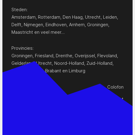
Steden:
Amsterdam
,
Rotterdam
,
Den Haag
,
Utrecht
,
Leiden
,
Delft
,
Nijmegen
,
Eindhoven
,
Arnhem
,
Groningen
,
Maastricht
en
veel meer…
Provincies:
Groningen
,
Friesland
,
Drenthe
,
Overijssel
,
Flevoland
,
Gelderland
,
Utrecht
,
Noord-Holland
,
Zuid-Holland
,
Zeeland
,
Noord-Brabant
en
Limburg
Colofon
Privacy Statement
Contact
www.pop-agenda.nl