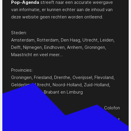
Pop-Agenda
streeft naar een accurate weergave
van informatie, er kunnen echter aan de inhoud van
deze website geen rechten worden ontleend.
Steden:
Amsterdam
,
Rotterdam
,
Den Haag
,
Utrecht
,
Leiden
,
Delft
,
Nijmegen
,
Eindhoven
,
Arnhem
,
Groningen
,
Maastricht
en
veel meer…
Provincies:
Groningen
,
Friesland
,
Drenthe
,
Overijssel
,
Flevoland
,
Gelderland
,
Utrecht
,
Noord-Holland
,
Zuid-Holland
,
Zeeland
,
Noord-Brabant
en
Limburg
Colofon
Privacy Statement
Contact