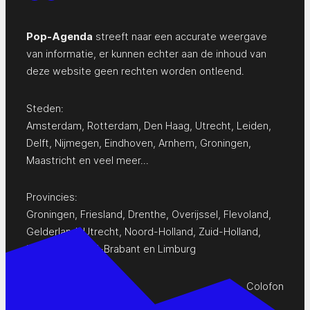
Pop-Agenda
streeft naar een accurate weergave
van informatie, er kunnen echter aan de inhoud van
deze website geen rechten worden ontleend.
Steden:
Amsterdam
,
Rotterdam
,
Den Haag
,
Utrecht
,
Leiden
,
Delft
,
Nijmegen
,
Eindhoven
,
Arnhem
,
Groningen
,
Maastricht
en
veel meer…
Provincies:
Groningen
,
Friesland
,
Drenthe
,
Overijssel
,
Flevoland
,
Gelderland
,
Utrecht
,
Noord-Holland
,
Zuid-Holland
,
Zeeland
,
Noord-Brabant
en
Limburg
Colofon