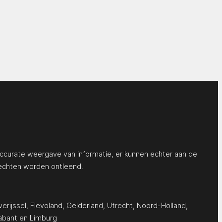
ccurate weergave van informatie, er kunnen echter aan de
echten worden ontleend.
erijssel
,
Flevoland
,
Gelderland
,
Utrecht
,
Noord-Holland
,
abant
en
Limburg