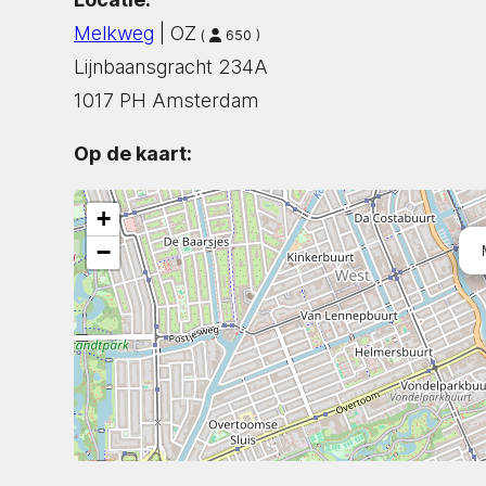
Melkweg
| OZ
(
650 )
Lijnbaansgracht 234A
1017 PH Amsterdam
Op de kaart:
+
−