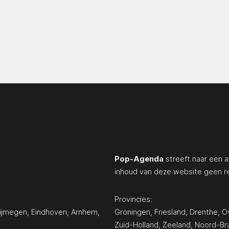
Pop-Agenda
streeft naar een a
inhoud van deze website geen r
Provincies:
ijmegen
,
Eindhoven
,
Arnhem
,
Groningen
,
Friesland
,
Drenthe
,
Ov
Zuid-Holland
,
Zeeland
,
Noord-Br