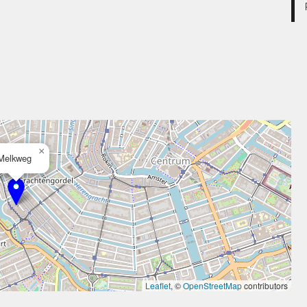
×
Melkweg
Leaflet
, ©
OpenStreetMap
contributors