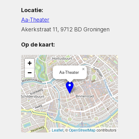
Locatie:
Aa-Theater
Akerkstraat 11, 9712 BD Groningen
Op de kaart:
+
×
−
Aa-Theater
Leaflet
, ©
OpenStreetMap
contributors