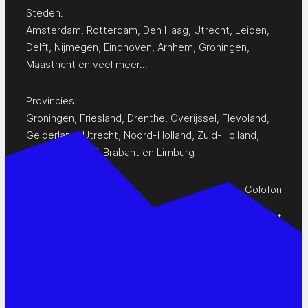
Steden:
Amsterdam
,
Rotterdam
,
Den Haag
,
Utrecht
,
Leiden
,
Delft
,
Nijmegen
,
Eindhoven
,
Arnhem
,
Groningen
,
Maastricht
en
veel meer…
Provincies:
Groningen
,
Friesland
,
Drenthe
,
Overijssel
,
Flevoland
,
Gelderland
,
Utrecht
,
Noord-Holland
,
Zuid-Holland
,
Zeeland
,
Noord-Brabant
en
Limburg
Colofon
Privacy Statement
Contact
www.pop-agenda.nl