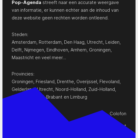
Pop-Agenda
streeft naar een accurate weergave
van informatie, er kunnen echter aan de inhoud van
deze website geen rechten worden ontleend.
Steden:
Amsterdam
,
Rotterdam
,
Den Haag
,
Utrecht
,
Leiden
,
Delft
,
Nijmegen
,
Eindhoven
,
Arnhem
,
Groningen
,
Maastricht
en
veel meer…
Provincies:
Groningen
,
Friesland
,
Drenthe
,
Overijssel
,
Flevoland
,
Gelderland
,
Utrecht
,
Noord-Holland
,
Zuid-Holland
,
Zeeland
,
Noord-Brabant
en
Limburg
Colofon
Privacy Statement
Contact