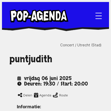
Ga
naar
de
inhoud
Concert /
Utrecht (Stad)
puntjudith
vrijdag 06 juni 2025
Deuren: 19:30 / Start: 20:00
Delen
Agenda
Route
Informatie: