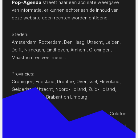
Pop-Agenda
streeft naar een accurate weergave
van informatie, er kunnen echter aan de inhoud van
deze website geen rechten worden ontleend.
Steden:
Amsterdam
,
Rotterdam
,
Den Haag
,
Utrecht
,
Leiden
,
Delft
,
Nijmegen
,
Eindhoven
,
Arnhem
,
Groningen
,
Maastricht
en
veel meer…
Provincies:
Groningen
,
Friesland
,
Drenthe
,
Overijssel
,
Flevoland
,
Gelderland
,
Utrecht
,
Noord-Holland
,
Zuid-Holland
,
Zeeland
,
Noord-Brabant
en
Limburg
Colofon
Privacy Statement
Contact