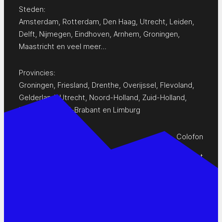
Steden:
Amsterdam
,
Rotterdam
,
Den Haag
,
Utrecht
,
Leiden
,
Delft
,
Nijmegen
,
Eindhoven
,
Arnhem
,
Groningen
,
Maastricht
en
veel meer…
Provincies:
Groningen
,
Friesland
,
Drenthe
,
Overijssel
,
Flevoland
,
Gelderland
,
Utrecht
,
Noord-Holland
,
Zuid-Holland
,
Zeeland
,
Noord-Brabant
en
Limburg
Colofon
Privacy Statement
Contact
www.pop-agenda.nl