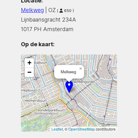
Locatie:
Melkweg
| OZ
(
650 )
Lijnbaansgracht 234A
1017 PH Amsterdam
Op de kaart:
+
×
−
Melkweg
Leaflet
, ©
OpenStreetMap
contributors