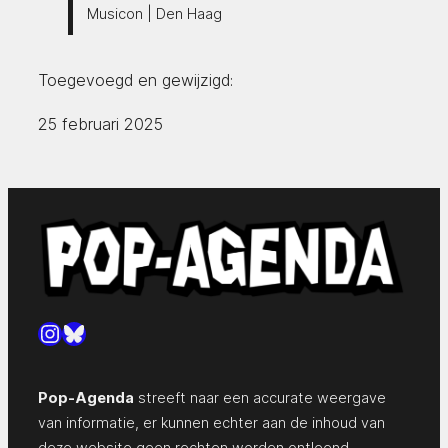
Musicon | Den Haag
Toegevoegd en gewijzigd:
25 februari 2025
Instagram
Bluesky
Pop-Agenda
streeft naar een accurate weergave
van informatie, er kunnen echter aan de inhoud van
deze website geen rechten worden ontleend.