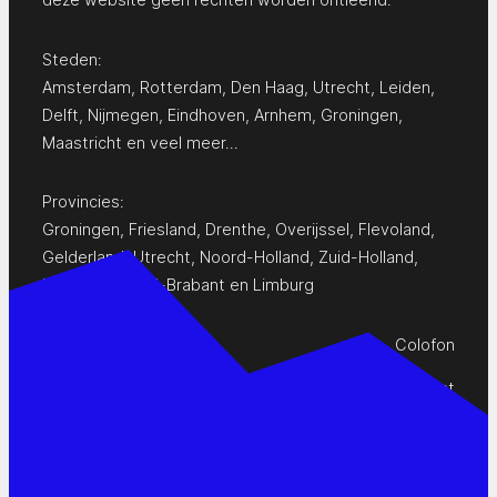
Steden:
Amsterdam
,
Rotterdam
,
Den Haag
,
Utrecht
,
Leiden
,
Delft
,
Nijmegen
,
Eindhoven
,
Arnhem
,
Groningen
,
Maastricht
en
veel meer…
Provincies:
Groningen
,
Friesland
,
Drenthe
,
Overijssel
,
Flevoland
,
Gelderland
,
Utrecht
,
Noord-Holland
,
Zuid-Holland
,
Zeeland
,
Noord-Brabant
en
Limburg
Colofon
Privacy Statement
Contact
www.pop-agenda.nl