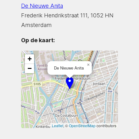
De Nieuwe Anita
Frederik Hendrikstraat 111, 1052 HN
Amsterdam
Op de kaart:
+
×
−
De Nieuwe Anita
Leaflet
, ©
OpenStreetMap
contributors