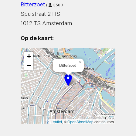
Bitterzoet
(
350 )
Spuistraat 2 HS
1012 TS Amsterdam
Op de kaart:
+
×
−
Bitterzoet
Leaflet
, ©
OpenStreetMap
contributors