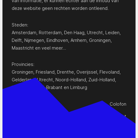
van informatie, er kunnen echter aan de inhoud van
deze website geen rechten worden ontleend.
Steden:
Amsterdam
,
Rotterdam
,
Den Haag
,
Utrecht
,
Leiden
,
Delft
,
Nijmegen
,
Eindhoven
,
Arnhem
,
Groningen
,
Maastricht
en
veel meer…
Provincies:
Groningen
,
Friesland
,
Drenthe
,
Overijssel
,
Flevoland
,
Gelderland
,
Utrecht
,
Noord-Holland
,
Zuid-Holland
,
Zeeland
,
Noord-Brabant
en
Limburg
Colofon
Privacy Statement
Contact