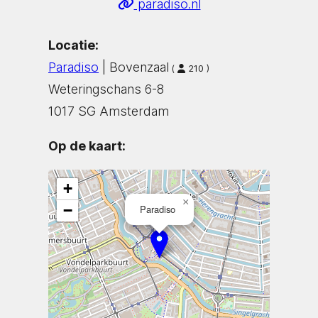
paradiso.nl
Locatie:
Paradiso
| Bovenzaal
(
210 )
Weteringschans 6-8
1017 SG Amsterdam
Op de kaart:
+
×
−
Paradiso