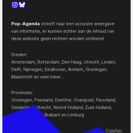
Instagram
Bluesky
Pop-Agenda
streeft naar een accurate weergave
van informatie, er kunnen echter aan de inhoud van
deze website geen rechten worden ontleend.
Steden:
Amsterdam
,
Rotterdam
,
Den Haag
,
Utrecht
,
Leiden
,
Delft
,
Nijmegen
,
Eindhoven
,
Arnhem
,
Groningen
,
Maastricht
en
veel meer…
Provincies:
Groningen
,
Friesland
,
Drenthe
,
Overijssel
,
Flevoland
,
Gelderland
,
Utrecht
,
Noord-Holland
,
Zuid-Holland
,
Zeeland
,
Noord-Brabant
en
Limburg
Colofon