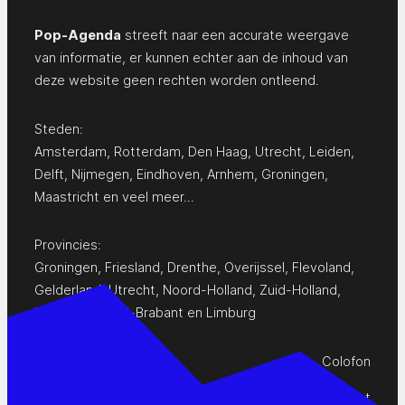
Pop-Agenda
streeft naar een accurate weergave
van informatie, er kunnen echter aan de inhoud van
deze website geen rechten worden ontleend.
Steden:
Amsterdam
,
Rotterdam
,
Den Haag
,
Utrecht
,
Leiden
,
Delft
,
Nijmegen
,
Eindhoven
,
Arnhem
,
Groningen
,
Maastricht
en
veel meer…
Provincies:
Groningen
,
Friesland
,
Drenthe
,
Overijssel
,
Flevoland
,
Gelderland
,
Utrecht
,
Noord-Holland
,
Zuid-Holland
,
Zeeland
,
Noord-Brabant
en
Limburg
Colofon
Privacy Statement