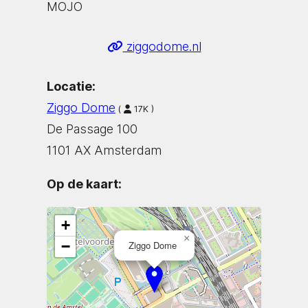
MOJO
ziggodome.nl
Locatie:
Ziggo Dome
(
17K )
De Passage 100
1101 AX Amsterdam
Op de kaart:
+
×
−
Ziggo Dome