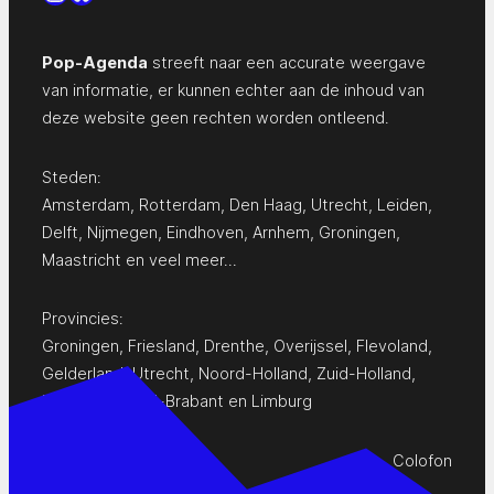
Pop-Agenda
streeft naar een accurate weergave
van informatie, er kunnen echter aan de inhoud van
deze website geen rechten worden ontleend.
Steden:
Amsterdam
,
Rotterdam
,
Den Haag
,
Utrecht
,
Leiden
,
Delft
,
Nijmegen
,
Eindhoven
,
Arnhem
,
Groningen
,
Maastricht
en
veel meer…
Provincies:
Groningen
,
Friesland
,
Drenthe
,
Overijssel
,
Flevoland
,
Gelderland
,
Utrecht
,
Noord-Holland
,
Zuid-Holland
,
Zeeland
,
Noord-Brabant
en
Limburg
Colofon