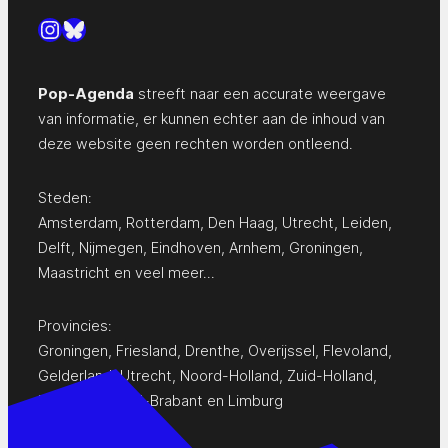
Instagram
Bluesky
Pop-Agenda
streeft naar een accurate weergave
van informatie, er kunnen echter aan de inhoud van
deze website geen rechten worden ontleend.
Steden:
Amsterdam
,
Rotterdam
,
Den Haag
,
Utrecht
,
Leiden
,
Delft
,
Nijmegen
,
Eindhoven
,
Arnhem
,
Groningen
,
Maastricht
en
veel meer…
Provincies:
Groningen
,
Friesland
,
Drenthe
,
Overijssel
,
Flevoland
,
Gelderland
,
Utrecht
,
Noord-Holland
,
Zuid-Holland
,
Zeeland
,
Noord-Brabant
en
Limburg