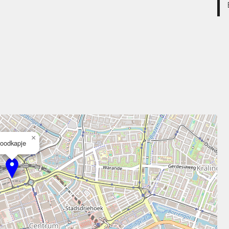
×
oodkapje