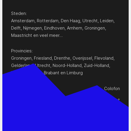
Steden:
Amsterdam
,
Rotterdam
,
Den Haag
,
Utrecht
,
Leiden
,
Delft
,
Nijmegen
,
Eindhoven
,
Arnhem
,
Groningen
,
Maastricht
en
veel meer…
Provincies:
Groningen
,
Friesland
,
Drenthe
,
Overijssel
,
Flevoland
,
Gelderland
,
Utrecht
,
Noord-Holland
,
Zuid-Holland
,
Zeeland
,
Noord-Brabant
en
Limburg
Colofon
Privacy Statement
Contact
www.pop-agenda.nl