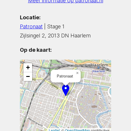
Meer informatie op patronaat.nl
Locatie:
Patronaat
| Stage 1
Zijlsingel 2, 2013 DN Haarlem
Op de kaart:
+
×
−
Patronaat
Leaflet
, ©
OpenStreetMap
contributors