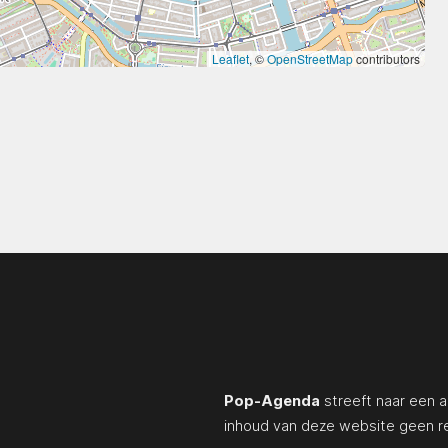
Leaflet
, ©
OpenStreetMap
contributors
Pop-Agenda
streeft naar een a
inhoud van deze website geen r