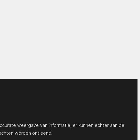
ccurate weergave van informatie, er kunnen echter aan de
echten worden ontleend.