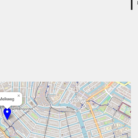
×
Melkweg