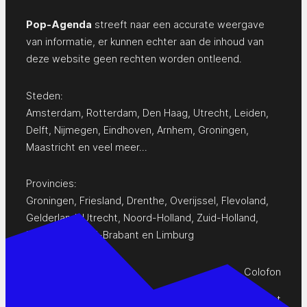
Pop-Agenda
streeft naar een accurate weergave
van informatie, er kunnen echter aan de inhoud van
deze website geen rechten worden ontleend.
Steden:
Amsterdam
,
Rotterdam
,
Den Haag
,
Utrecht
,
Leiden
,
Delft
,
Nijmegen
,
Eindhoven
,
Arnhem
,
Groningen
,
Maastricht
en
veel meer…
Provincies:
Groningen
,
Friesland
,
Drenthe
,
Overijssel
,
Flevoland
,
Gelderland
,
Utrecht
,
Noord-Holland
,
Zuid-Holland
,
Zeeland
,
Noord-Brabant
en
Limburg
Colofon
Privacy Statement