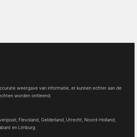
ccurate weergave van informatie, er kunnen echter aan de
echten worden ontleend.
erijssel
,
Flevoland
,
Gelderland
,
Utrecht
,
Noord-Holland
,
abant
en
Limburg