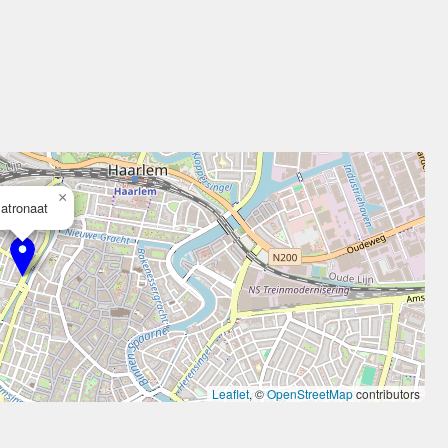
×
atronaat
Leaflet
, ©
OpenStreetMap
contributors