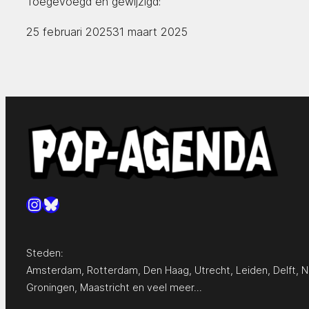
Toegevoegd en gewijzigd:
25 februari 2025
31 maart 2025
Instagram
Bluesky
Steden:
Amsterdam
,
Rotterdam
,
Den Haag
,
Utrecht
,
Leiden
,
Delft
,
N
Groningen
,
Maastricht
en
veel meer…