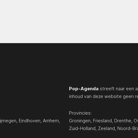
Pop-Agenda
streeft naar een a
inhoud van deze website geen r
Provincies:
ijmegen
,
Eindhoven
,
Arnhem
,
Groningen
,
Friesland
,
Drenthe
,
Ov
Zuid-Holland
,
Zeeland
,
Noord-Br