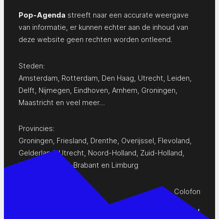
Pop-Agenda
streeft naar een accurate weergave
van informatie, er kunnen echter aan de inhoud van
deze website geen rechten worden ontleend.
Steden:
Amsterdam
,
Rotterdam
,
Den Haag
,
Utrecht
,
Leiden
,
Delft
,
Nijmegen
,
Eindhoven
,
Arnhem
,
Groningen
,
Maastricht
en
veel meer…
Provincies:
Groningen
,
Friesland
,
Drenthe
,
Overijssel
,
Flevoland
,
Gelderland
,
Utrecht
,
Noord-Holland
,
Zuid-Holland
,
Zeeland
,
Noord-Brabant
en
Limburg
Colofon
Privacy Statement