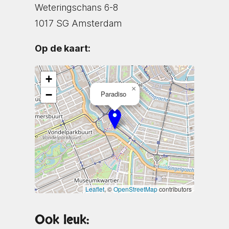
Weteringschans 6-8
1017 SG Amsterdam
Op de kaart:
+
×
−
Paradiso
Leaflet
, ©
OpenStreetMap
contributors
Ook leuk: