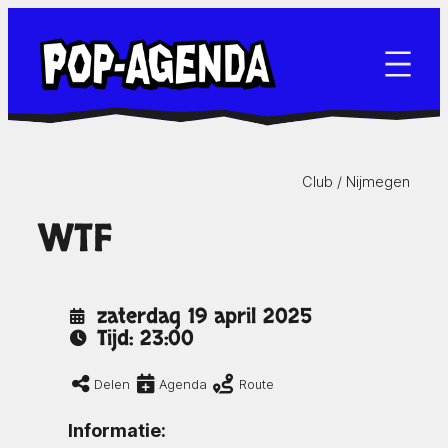
Ga
naar
de
inhoud
Club /
Nijmegen
WTF
zaterdag 19 april 2025
Tijd: 23:00
Delen
Agenda
Route
Informatie: