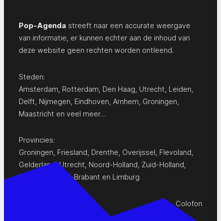
Pop-Agenda
streeft naar een accurate weergave
van informatie, er kunnen echter aan de inhoud van
deze website geen rechten worden ontleend.
Steden:
Amsterdam
,
Rotterdam
,
Den Haag
,
Utrecht
,
Leiden
,
Delft
,
Nijmegen
,
Eindhoven
,
Arnhem
,
Groningen
,
Maastricht
en
veel meer…
Provincies:
Groningen
,
Friesland
,
Drenthe
,
Overijssel
,
Flevoland
,
Gelderland
,
Utrecht
,
Noord-Holland
,
Zuid-Holland
,
Zeeland
,
Noord-Brabant
en
Limburg
Colofon