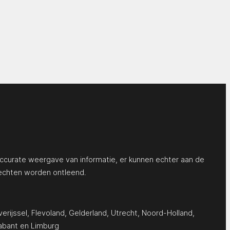
ccurate weergave van informatie, er kunnen echter aan de
echten worden ontleend.
erijssel
,
Flevoland
,
Gelderland
,
Utrecht
,
Noord-Holland
,
abant
en
Limburg