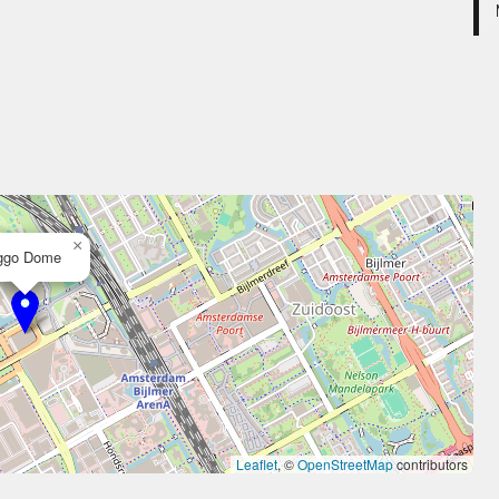
×
ggo Dome
Leaflet
, ©
OpenStreetMap
contributors