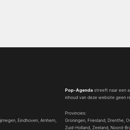
Pop-Agenda
streeft naar een a
inhoud van deze website geen r
Provincies:
ijmegen
,
Eindhoven
,
Arnhem
,
Groningen
,
Friesland
,
Drenthe
,
Ov
Zuid-Holland
,
Zeeland
,
Noord-Br